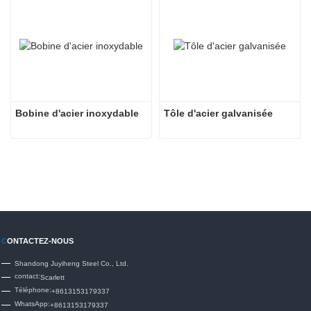
Bobine d'acier inoxydable
Tôle d'acier galvanisée
C
ONTACTEZ-NOUS
Shandong Juyiheng Steel Co., Ltd.
contact:
Scarlett
Téléphone:
+8613153179337
WhatsApp:
+8613153179337