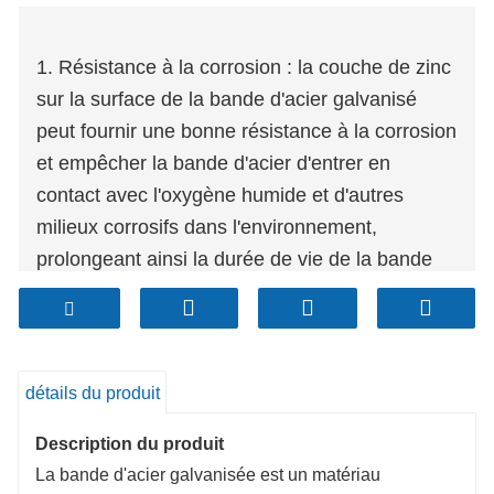
1. Résistance à la corrosion : la couche de zinc
sur la surface de la bande d'acier galvanisé
peut fournir une bonne résistance à la corrosion
et empêcher la bande d'acier d'entrer en
contact avec l'oxygène humide et d'autres
milieux corrosifs dans l'environnement,
prolongeant ainsi la durée de vie de la bande
d'acier.
2. Haute résistance et dureté : après le
processus de galvanisation, la résistance et la
dureté de la bande d'acier elle-même ne
détails du produit
changeront pas de manière significative. Cela
Description du produit
permet aux bandes d'acier galvanisé d'être
La bande d'acier galvanisée est un matériau
utiles dans certaines applications où une