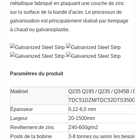
métallique fabriqué en plaquant une couche de zinc
résistance matérielle plus élevée est requise.
sur la surface de la bande d'acier. Le processus de
3. Bonne aptitude au traitement : les bandes
galvanisation est principalement réalisé par trempage
d'acier galvanisées peuvent être traitées et
à chaud ou galvanoplastie.
formées par laminage à froid, découpe,
cisaillement, etc. pour répondre aux besoins de
différentes applications.
4. Bonne stabilité thermique : la bande d'acier
galvanisé a une bonne résistance aux
Paramètres du produit
températures élevées et peut maintenir des
performances stables dans des
Matériel
Q235 Q195 / Q235 / Q345B / 
environnements à haute température.
TDC51DZM/TDC52DTS350GD/
5. Facile à détecter : les bandes d'acier
Épaisseur
0,12-6,0 mm
galvanisées peuvent être inspectées
Largeur
20-1500mm
visuellement ou simplement pour vérifier la
Revêtement de zinc
Z40-600g/m2
présence d'une couche galvanisée sur leur
Poids de la bobine
3-8 tonnes ou selon les besoins