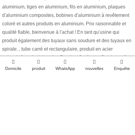
aluminium, tiges en aluminium, fils en aluminium, plaques
d'aluminium composites, bobines d'aluminium à revêtement
coloré et autres produits en aluminium. Prix raisonnable et
qualité fiable, bienvenue à l'achat ! En tant qu'usine qui
produit également des tuyaux sans soudure et des tuyaux en
spirale. , tube carré et rectangulaire, produit en acier
galvanisé et ainsi de suite. De plus, Juyiheng Steel coopère
également étroitement avec Jinan Steel, Laiwu Steel,
Domicile
produit
WhatsApp
nouvelles
Enquête
Handan Steel, Anyang Steel et Maanshan Steel, etc.
Nous adhérons toujours au principe « qualité d'abord, service
suprême, bénéfice mutuel ». De plus, nous avons obtenu les
certifications ISO, CE, BV, SGS, TUV. Nous insistons sur la
conviction que tous les produits doivent répondre aux normes
internationales. Nous devons fournir les produits qualifiés à
nos clients.