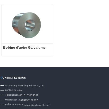
Bobine d'acier Galvalume
C
ONTACTEZ-NOUS
Shandong Juyiheng Steel Co., Ltd.
contact:
Scarlett
Téléphone:
+8613153179337
WhatsApp:
+8613153179337
boîte aux lettres:
scarlett@jyh-steel.com