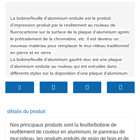
La bobine/feuille d'aluminium enduite est le produit
d'impression produit par le revêtement au rouleau de
fluorocarbone sur la surface de la plaque d'aluminium après
le prétraitement de la chromatine, etc. Il est devenu un
nouveau matériau pour remplacer le mur-rideau traditionnel
en pierre et en verre.
La bobine/feuille d'aluminium gaufré stuc est une plaque
d'aluminium enduite au rouleau qui est extrudée dans
différents styles sur la disposition d'une plaque d'aluminium
gaufrée enduite au rouleau plane. Ses gammes sont le stuc
classique, le stuc varié, le motif de haricot, le motif en
losange, les rayures horizontales, les rayures verticales, le
motif pavé, le motif Litchi, etc.
détails du produit
Nos principaux produits sont la feuille/bobine de
revêtement de couleur en aluminium, le panneau de
mur-rideau, les produits enduits de grain de bois et de