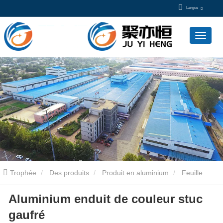
Langue
Trophée
Des produits
Produit en aluminium
Feuille
Aluminium enduit de couleur stuc
d'aluminium
Aluminium enduit de couleur stuc gaufré
gaufré