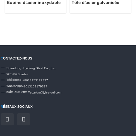
Bobine d'acier inoxydable
Tôle d'acier galvanisée
C
ONTACTEZ-NOUS
Shandong Juyiheng Steel Co., Ltd.
contact:
Scarlett
Téléphone:
+8613153179337
WhatsApp:
+8613153179337
boîte aux lettres:
scarlett@jyh-steel.com
R
ÉSEAUX SOCIAUX